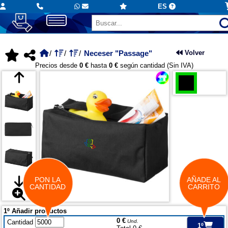
ES
Neceser "Passage"
Volver
Precios desde
0 €
hasta
0 €
según cantidad (Sin IVA)
PON LA
AÑADE AL
CANTIDAD
CARRITO
1º Añadir productos
0 €
Cantidad
Und.
1º