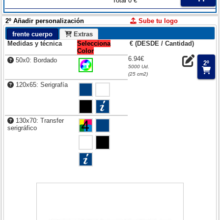
Total 0 €
2º Añadir personalización
Sube tu logo
frente cuerpo
Extras
Medidas y técnica
Selecciona
€ (DESDE / Cantidad)
Color
6.94€
50x0: Bordado
2º
5000 Ud.
(25 cm2)
120x65: Serigrafía
130x70: Transfer
serigráfico