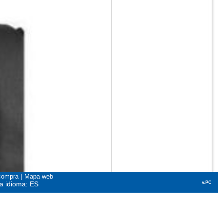
|
compra
Mapa web
a idioma: ES
v.PC