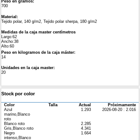
Peso en gramos:
700
Material:
Tejido polar, 140 g/m2, Tejido polar sherpa, 180 g/m2
Medidas de la caja master centímetros
Largo:62
Ancho:38
Alto:60
Peso en kilogramos de la caja máster:
14
Unidades en la caja master:
20
Stock por color
Color
Talla
Actual
Próximamente
Azul
1.293
2026-08-20 : 2.016
marino,Blanco
roto
Blanco roto
2.285
Gris,Blanco roto
4.341
Negro
1.664
intenso,Blanco