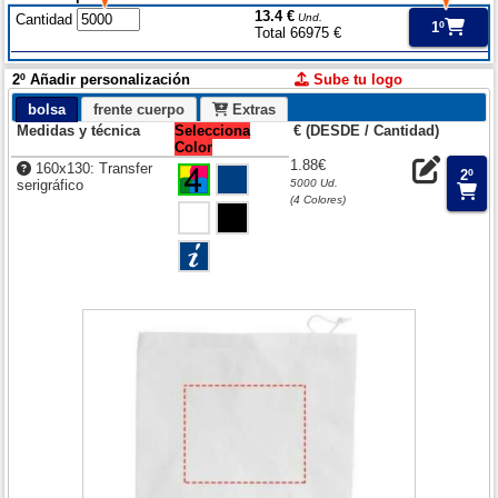
13.4 €
Cantidad
Und.
1º
Total 66975 €
2º Añadir personalización
Sube tu logo
bolsa
frente cuerpo
Extras
Medidas y técnica
Selecciona
€ (DESDE / Cantidad)
Color
1.88€
160x130: Transfer
2º
serigráfico
5000 Ud.
(4 Colores)