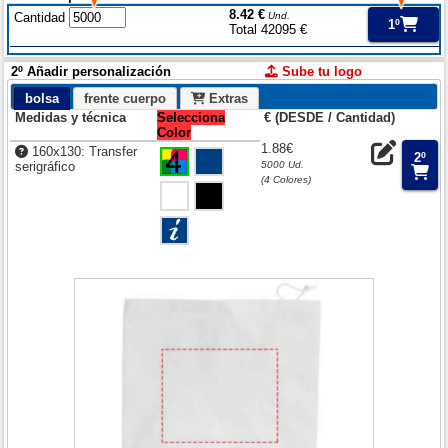
8.42 €
Cantidad
Und.
1º
Total 42095 €
2º Añadir personalización
Sube tu logo
bolsa
frente cuerpo
Extras
Medidas y técnica
Selecciona
€ (DESDE / Cantidad)
Color
1.88€
160x130: Transfer
2º
serigráfico
5000 Ud.
(4 Colores)