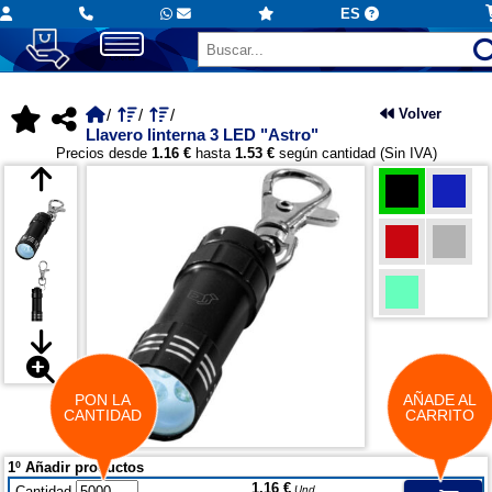
ES
Volver
Llavero linterna 3 LED "Astro"
Precios desde
1.16 €
hasta
1.53 €
según cantidad (Sin IVA)
PON LA
AÑADE AL
CANTIDAD
CARRITO
1º Añadir productos
1.16 €
Cantidad
Und.