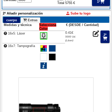
1º
Total 5755 €
2º Añadir personalización
Sube tu logo
cuerpo
Extras
Medidas y técnica
Selecciona
€ (DESDE / Cantidad)
Color
0.41€
16x5: Láser
2º
5000 Ud.
(Láser)
16x7: Tampografía