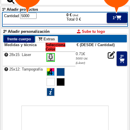
1º Añadir productos
0 €
Cantidad
Und.
1º
Total 0 €
2º Añadir personalización
Sube tu logo
frente cuerpo
Extras
Medidas y técnica
Selecciona
€ (DESDE / Cantidad)
Color
0.71€
28x15: Láser
2º
5000 Ud.
(Láser)
25x12: Tampografía