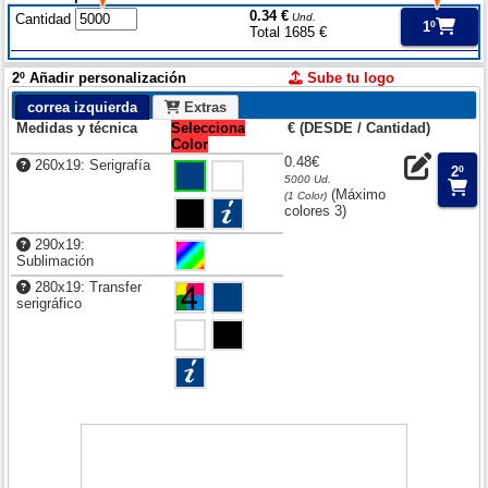
0.34 €
Cantidad
Und.
1º
Total 1685 €
2º Añadir personalización
Sube tu logo
correa izquierda
Extras
Medidas y técnica
Selecciona
€ (DESDE / Cantidad)
Color
0.48€
260x19: Serigrafía
2º
5000 Ud.
(Máximo
(1 Color)
colores 3)
290x19:
Sublimación
280x19: Transfer
serigráfico