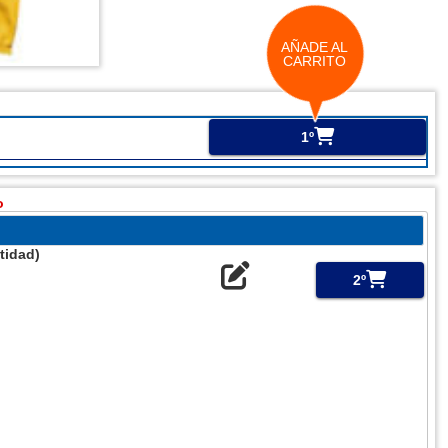
AÑADE AL
CARRITO
1º
o
tidad)
2º