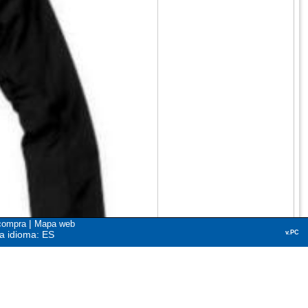
|
compra
Mapa web
a idioma: ES
v.PC