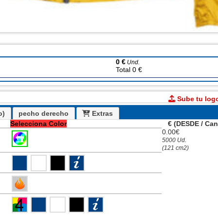
0 €
Und.
Total 0 €
Sube tu log
o)
pecho derecho
Extras
Selecciona Color
€ (DESDE / Can
0.00€
5000 Ud.
(121 cm2)