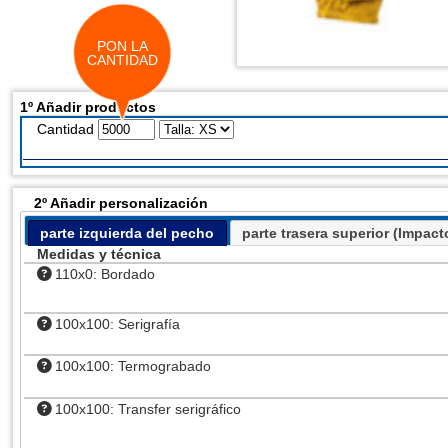
PON LA
CANTIDAD
1º Añadir productos
Cantidad
2º Añadir personalización
parte izquierda del pecho
parte trasera superior (Impact
Medidas y técnica
110x0: Bordado
100x100: Serigrafía
100x100: Termograbado
100x100: Transfer serigráfico