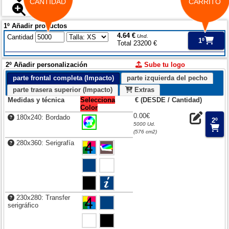
CANTIDAD
CARRITO
1º Añadir productos
4.64 €
Cantidad
Und.
1º
Total 23200 €
2º Añadir personalización
Sube tu logo
parte frontal completa (Impacto)
parte izquierda del pecho
parte trasera superior (Impacto)
Extras
Medidas y técnica
Selecciona
€ (DESDE / Cantidad)
Color
0.00€
180x240: Bordado
2º
5000 Ud.
(576 cm2)
280x360: Serigrafía
230x280: Transfer
serigráfico