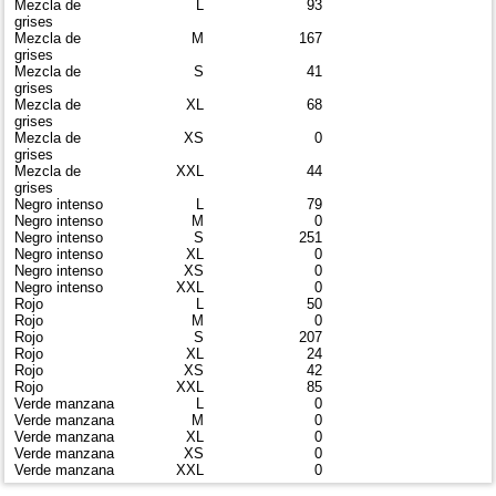
Mezcla de
L
93
grises
Mezcla de
M
167
grises
Mezcla de
S
41
grises
Mezcla de
XL
68
grises
Mezcla de
XS
0
grises
Mezcla de
XXL
44
grises
Negro intenso
L
79
Negro intenso
M
0
Negro intenso
S
251
Negro intenso
XL
0
Negro intenso
XS
0
Negro intenso
XXL
0
Rojo
L
50
Rojo
M
0
Rojo
S
207
Rojo
XL
24
Rojo
XS
42
Rojo
XXL
85
Verde manzana
L
0
Verde manzana
M
0
Verde manzana
XL
0
Verde manzana
XS
0
Verde manzana
XXL
0