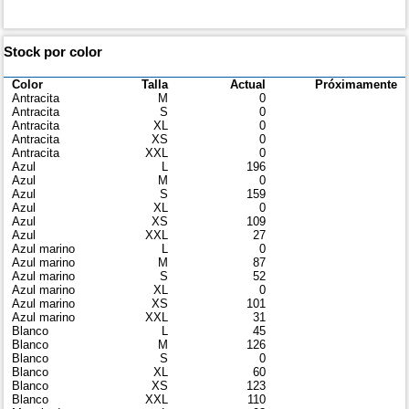
Stock por color
Color
Talla
Actual
Próximamente
Antracita
M
0
Antracita
S
0
Antracita
XL
0
Antracita
XS
0
Antracita
XXL
0
Azul
L
196
Azul
M
0
Azul
S
159
Azul
XL
0
Azul
XS
109
Azul
XXL
27
Azul marino
L
0
Azul marino
M
87
Azul marino
S
52
Azul marino
XL
0
Azul marino
XS
101
Azul marino
XXL
31
Blanco
L
45
Blanco
M
126
Blanco
S
0
Blanco
XL
60
Blanco
XS
123
Blanco
XXL
110