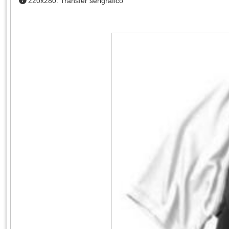
220x280: Transfer serigráfico