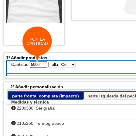
1º Añadir productos
Cantidad
2º Añadir personalización
parte frontal completa (Impacto)
parte izquierda del pe
Medidas y técnica
220x380: Serigrafía
210x250: Termograbado