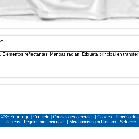
c"
. Elementos reflectantes. Mangas raglan. Etiqueta principal en transfer
©SetYourLogo |
|
|
|
Contacto
Condiciones generales
Cookies
Proceso de 
|
|
|
Seleccion
Técnicas
Regalos promocionales
Merchandising publicitario