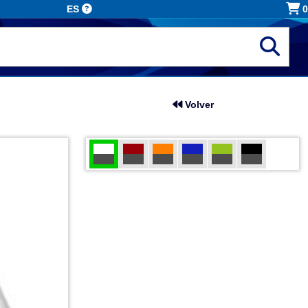
ES
0
Volver