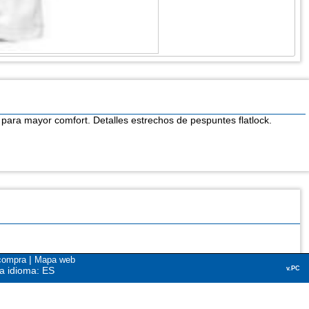
 para mayor comfort. Detalles estrechos de pespuntes flatlock.
|
compra
Mapa web
a idioma: ES
v.PC