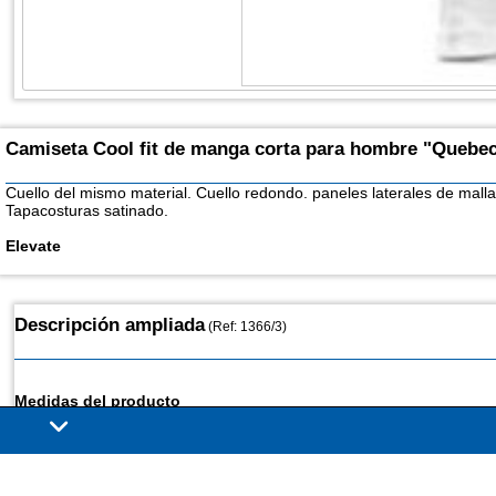
Camiseta Cool fit de manga corta para hombre "Quebe
Cuello del mismo material. Cuello redondo. paneles laterales de malla
Tapacosturas satinado.
Elevate
Descripción ampliada
(Ref: 1366/3)
Medidas del producto
Material:
Malla con un acabado cool fit 100% Poliéster, 145 g/m2