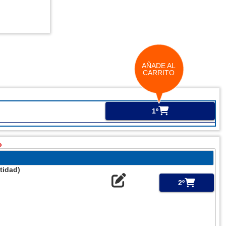
AÑADE AL
CARRITO
1º
o
tidad)
2º