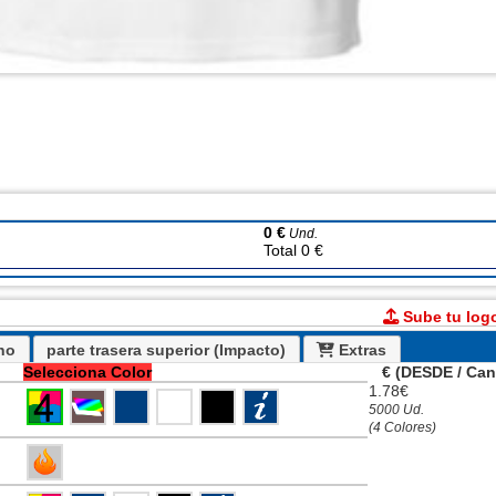
0 €
Und.
Total 0 €
Sube tu log
cho
parte trasera superior (Impacto)
Extras
Selecciona Color
€ (DESDE / Can
1.78€
5000 Ud.
(4 Colores)