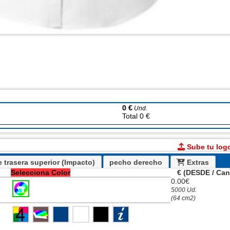
0 €
Und.
Total 0 €
Sube tu log
e trasera superior (Impacto)
pecho derecho
Extras
Selecciona Color
€ (DESDE / Can
0.00€
5000 Ud.
(64 cm2)