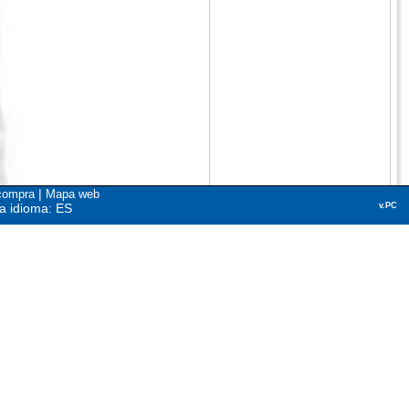
|
compra
Mapa web
a idioma: ES
v.PC