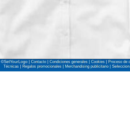
©SetYourLogo |
|
|
|
Contacto
Condiciones generales
Cookies
Proceso de 
|
|
|
Seleccion
Técnicas
Regalos promocionales
Merchandising publicitario