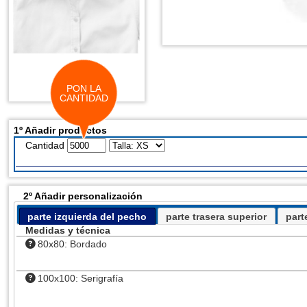
PON LA
CANTIDAD
1º Añadir productos
Cantidad
2º Añadir personalización
parte izquierda del pecho
parte trasera superior
part
Medidas y técnica
80x80: Bordado
100x100: Serigrafía