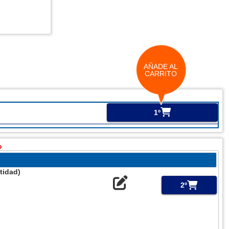
AÑADE AL
CARRITO
1º
o
tidad)
2º