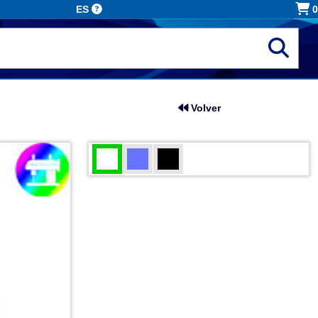
ES
0
Volver