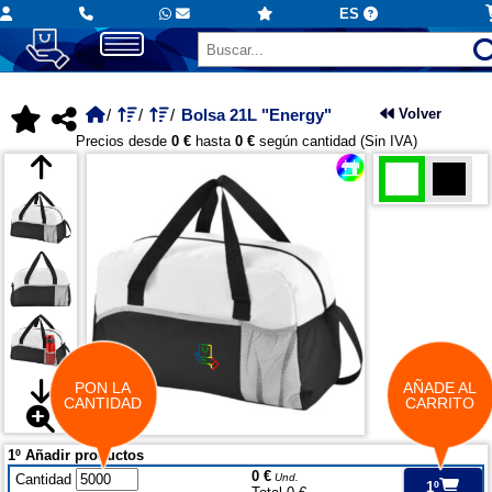
ES
Bolsa 21L "Energy"
Volver
Precios desde
0 €
hasta
0 €
según cantidad (Sin IVA)
PON LA
AÑADE AL
CANTIDAD
CARRITO
1º Añadir productos
0 €
Cantidad
Und.
1º