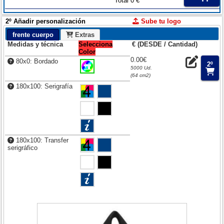
Total 0 €
2º Añadir personalización
Sube tu logo
frente cuerpo
Extras
Medidas y técnica
Selecciona
€ (DESDE / Cantidad)
Color
0.00€
80x0: Bordado
2º
5000 Ud.
(64 cm2)
180x100: Serigrafía
180x100: Transfer
serigráfico