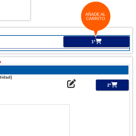
AÑADE AL
CARRITO
1º
o
tidad)
2º