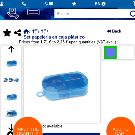
EN
Back
Set papeleria en caja plástico
Prices from
1.71 €
to
2.23 €
upon quantities (VAT excl.)
*Preview not available
INPUT THE
ADD TO
QUANTITY
CART