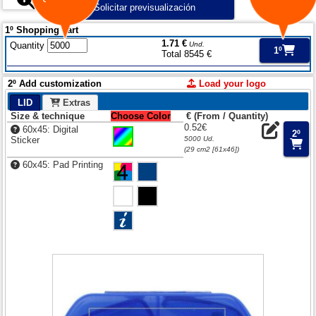
Solicitar previsualización
1º Shopping cart
1.71 €
Quantity
Und.
1º
Total 8545 €
2º Add customization
Load your logo
LID
Extras
Size & technique
Choose Color
€ (From / Quantity)
0.52€
60x45: Digital
2º
Sticker
5000 Ud.
(29 cm2 [61x46])
60x45: Pad Printing